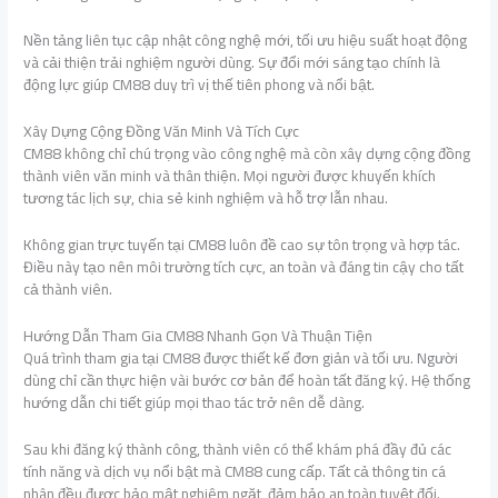
Nền tảng liên tục cập nhật công nghệ mới, tối ưu hiệu suất hoạt động
và cải thiện trải nghiệm người dùng. Sự đổi mới sáng tạo chính là
động lực giúp CM88 duy trì vị thế tiên phong và nổi bật.
Xây Dựng Cộng Đồng Văn Minh Và Tích Cực
CM88 không chỉ chú trọng vào công nghệ mà còn xây dựng cộng đồng
thành viên văn minh và thân thiện. Mọi người được khuyến khích
tương tác lịch sự, chia sẻ kinh nghiệm và hỗ trợ lẫn nhau.
Không gian trực tuyến tại CM88 luôn đề cao sự tôn trọng và hợp tác.
Điều này tạo nên môi trường tích cực, an toàn và đáng tin cậy cho tất
cả thành viên.
Hướng Dẫn Tham Gia CM88 Nhanh Gọn Và Thuận Tiện
Quá trình tham gia tại CM88 được thiết kế đơn giản và tối ưu. Người
dùng chỉ cần thực hiện vài bước cơ bản để hoàn tất đăng ký. Hệ thống
hướng dẫn chi tiết giúp mọi thao tác trở nên dễ dàng.
Sau khi đăng ký thành công, thành viên có thể khám phá đầy đủ các
tính năng và dịch vụ nổi bật mà CM88 cung cấp. Tất cả thông tin cá
nhân đều được bảo mật nghiêm ngặt, đảm bảo an toàn tuyệt đối.