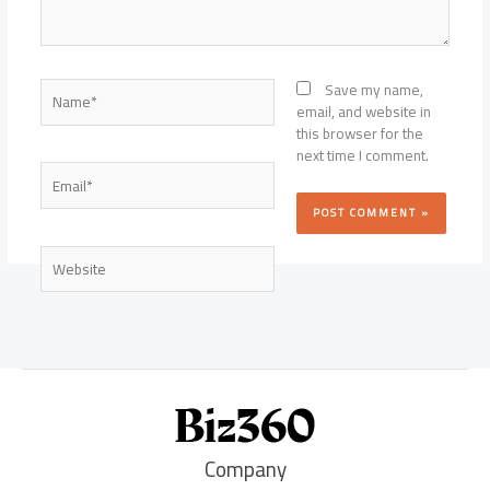
Name*
Save my name,
email, and website in
this browser for the
next time I comment.
Email*
Website
Company