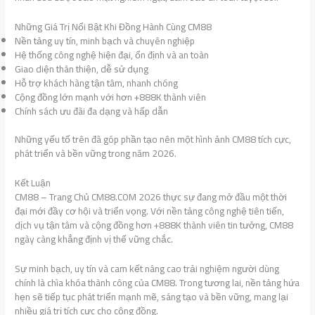
Những Giá Trị Nổi Bật Khi Đồng Hành Cùng CM88
Nền tảng uy tín, minh bạch và chuyên nghiệp
Hệ thống công nghệ hiện đại, ổn định và an toàn
Giao diện thân thiện, dễ sử dụng
Hỗ trợ khách hàng tận tâm, nhanh chóng
Cộng đồng lớn mạnh với hơn +888K thành viên
Chính sách ưu đãi đa dạng và hấp dẫn
Những yếu tố trên đã góp phần tạo nên một hình ảnh CM88 tích cực,
phát triển và bền vững trong năm 2026.
Kết Luận
CM88 – Trang Chủ CM88.COM 2026 thực sự đang mở đầu một thời
đại mới đầy cơ hội và triển vọng. Với nền tảng công nghệ tiên tiến,
dịch vụ tận tâm và cộng đồng hơn +888K thành viên tin tưởng, CM88
ngày càng khẳng định vị thế vững chắc.
Sự minh bạch, uy tín và cam kết nâng cao trải nghiệm người dùng
chính là chìa khóa thành công của CM88. Trong tương lai, nền tảng hứa
hẹn sẽ tiếp tục phát triển mạnh mẽ, sáng tạo và bền vững, mang lại
nhiều giá trị tích cực cho cộng đồng.