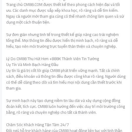
Trang chủ CM88.COM được thiết kế theo phong cách hiện đại và tối
ưu. Các danh mục được sắp xếp khoa học, rõ ràng và dễ tìm kiếm.
Ngay cả người mới tham gia cũng có thể nhanh chóng làm quen và sử
dụng một cách thuận tiện.
Sự đơn giản nhưng tinh tế trong thiết kế giúp nâng cao trải nghiệm
tổng thể. Mọi thông tin đều được hiển thị minh bạch, rõ ràng và dễ
hiểu, tạo nên môi trường trực tuyến thân thiện và chuyên nghiệp.
Lý Do CM88 Thu Hút Hơn +888K Thành Viên Tin Tưởng
Uy Tín Và Minh Bạch Hàng Đầu
Uy tín là giá trị cốt lõi giúp CM88 phát triển vững mạnh. Tất cả chính
sách, điều khoản và thông tin đều được công khai rõ ràng. Người dùng
có thể dễ dàng theo dõi và tìm hiểu mọi nội dung cần thiết trước khi
tham gia.
Sự minh bạch này tạo dựng niềm tin lâu dài và xây dựng cộng đồng
đoàn kết, tích cực. CM88 luôn hướng đến việc duy trì môi trường công
bằng, rõ ràng và chuyên nghiệp cho tất cả thành viên.
Chăm Sóc Khách Hàng Tận Tâm 24/7
Đội ngũ hỗ trợ khách hàng của CM88 hoạt động liên tục với tinh thần