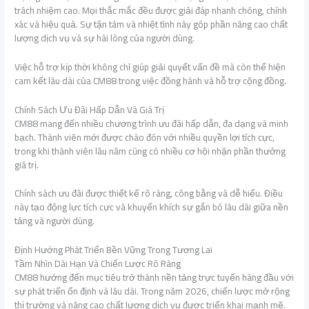
trách nhiệm cao. Mọi thắc mắc đều được giải đáp nhanh chóng, chính
xác và hiệu quả. Sự tận tâm và nhiệt tình này góp phần nâng cao chất
lượng dịch vụ và sự hài lòng của người dùng.
Việc hỗ trợ kịp thời không chỉ giúp giải quyết vấn đề mà còn thể hiện
cam kết lâu dài của CM88 trong việc đồng hành và hỗ trợ cộng đồng.
Chính Sách Ưu Đãi Hấp Dẫn Và Giá Trị
CM88 mang đến nhiều chương trình ưu đãi hấp dẫn, đa dạng và minh
bạch. Thành viên mới được chào đón với nhiều quyền lợi tích cực,
trong khi thành viên lâu năm cũng có nhiều cơ hội nhận phần thưởng
giá trị.
Chính sách ưu đãi được thiết kế rõ ràng, công bằng và dễ hiểu. Điều
này tạo động lực tích cực và khuyến khích sự gắn bó lâu dài giữa nền
tảng và người dùng.
Định Hướng Phát Triển Bền Vững Trong Tương Lai
Tầm Nhìn Dài Hạn Và Chiến Lược Rõ Ràng
CM88 hướng đến mục tiêu trở thành nền tảng trực tuyến hàng đầu với
sự phát triển ổn định và lâu dài. Trong năm 2026, chiến lược mở rộng
thị trường và nâng cao chất lượng dịch vụ được triển khai mạnh mẽ.