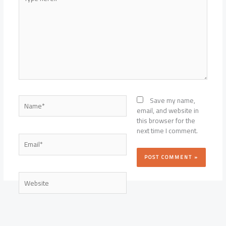
here..
Name*
Save my name,
email, and website in
this browser for the
next time I comment.
Email*
Website