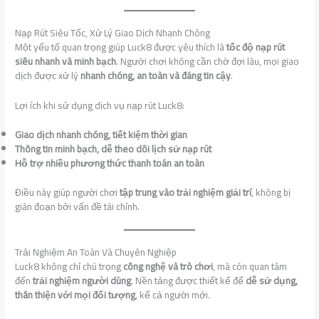
Nạp Rút Siêu Tốc, Xử Lý Giao Dịch Nhanh Chóng
Một yếu tố quan trọng giúp Luck8 được yêu thích là
tốc độ nạp rút
siêu nhanh và minh bạch
. Người chơi không cần chờ đợi lâu, mọi giao
dịch được xử lý
nhanh chóng, an toàn và đáng tin cậy
.
Lợi ích khi sử dụng dịch vụ nạp rút Luck8:
Giao dịch nhanh chóng, tiết kiệm thời gian
Thông tin minh bạch, dễ theo dõi lịch sử nạp rút
Hỗ trợ nhiều phương thức thanh toán an toàn
Điều này giúp người chơi
tập trung vào trải nghiệm giải trí
, không bị
gián đoạn bởi vấn đề tài chính.
Trải Nghiệm An Toàn Và Chuyên Nghiệp
Luck8 không chỉ chú trọng
công nghệ và trò chơi
, mà còn quan tâm
đến
trải nghiệm người dùng
. Nền tảng được thiết kế để
dễ sử dụng,
thân thiện với mọi đối tượng
, kể cả người mới.