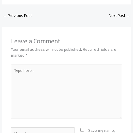
←
Previous Post
Next Post
→
Leave a Comment
Your email address will not be published.
Required fields are
marked
*
Type
here..
Name*
Save my name,