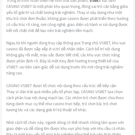
Trong lộ trình hoàn thiện hệ sinh thái sản phẩm,
VSBET
xác định
CASINO VSBET là một phân khu quan trọng, đóng vai trò cân bằng giữa
yếu tố giải trí và chất lượng trải nghiệm. Thay vì xây dựng như một
khu trò chơi đơn thuần, không gian casino được phát triển theo hướng
có cấu trúc rõ ràng, nơi công nghệ, giao diện và hành vi sử dụng được
kết nối chặt chẽ để tạo nên trải nghiệm liền mạch.
Ngay từ khi người dùng truy cập thông qua Trang chủ VSBET, khu vực
casino đã được sắp xếp ở vị trí dễ nhận diện. Cách bố trí nội dung
không gây rối mắt, màu sắc được tiết chế, các khu vực chức năng
được phân định rõ. Đây là một Key định hướng trong thiết kế của
VSBET: ưu tiên cảm giác dễ sử dụng trước khi mở rộng trải nghiệm
nâng cao.
CASINO VSBET được tổ chức nội dung theo cấu trúc dễ tiếp cận
Thay vì dàn trải quá nhiều yếu tố phức tạp, CASINO VSBET lựa chọn
cách phân loại nội dung mạch lạc. Các nhóm trò chơi được chia theo
từng danh mục cụ thể như casino trực tiếp, trò chơi bài, trò chơi
tương tác và các dạng giải trí kỹ thuật số khác.
Nhờ cách tổ chức này, người dùng có thể nhanh chóng làm quen với
giao diện và dễ dàng tìm được khu vực phù hợp với nhu cầu cá nhân.
Đây là một Key yếu tố giúp trải nghiệm tổng thể trở nên thân thiện,