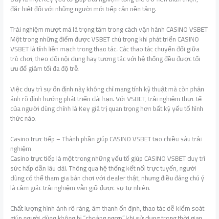
đặc biệt đối với những người mới tiếp cận nền tảng.
Trải nghiệm mượt mà là trọng tâm trong cách vận hành CASINO VSBET
Một trong những điểm được VSBET chú trọng khi phát triển CASINO
VSBET là tính liền mạch trong thao tác. Các thao tác chuyển đổi giữa
trò chơi, theo dõi nội dung hay tương tác với hệ thống đều được tối
ưu để giảm tối đa độ trễ.
Việc duy trì sự ổn định này không chỉ mang tính kỹ thuật mà còn phản
ánh rõ định hướng phát triển dài hạn. Với VSBET, trải nghiệm thực tế
của người dùng chính là Key giá trị quan trọng hơn bất kỳ yếu tố hình
thức nào.
Casino trực tiếp – Thành phần giúp CASINO VSBET tạo chiều sâu trải
nghiệm
Casino trực tiếp là một trong những yếu tố giúp CASINO VSBET duy trì
sức hấp dẫn lâu dài. Thông qua hệ thống kết nối trực tuyến, người
dùng có thể tham gia bàn chơi với dealer thật, nhưng điều đáng chú ý
là cảm giác trải nghiệm vẫn giữ được sự tự nhiên.
Chất lượng hình ảnh rõ ràng, âm thanh ổn định, thao tác dễ kiểm soát
giúp người dùng không bị “choáng ngợp” khi sử dụng trong thời gian