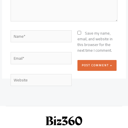
Name*
Save my name,
email, and website in
this browser for the
next time I comment.
Email*
Website