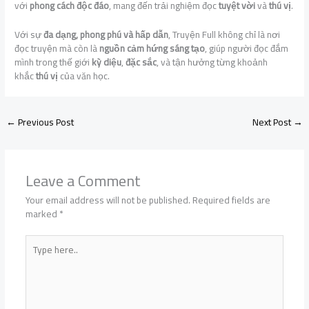
với
phong cách độc đáo
, mang đến trải nghiệm đọc
tuyệt vời
và
thú vị
.
Với sự
đa dạng, phong phú và hấp dẫn
, Truyện Full không chỉ là nơi
đọc truyện mà còn là
nguồn cảm hứng sáng tạo
, giúp người đọc đắm
mình trong thế giới
kỳ diệu
,
đặc sắc
, và tận hưởng từng khoảnh
khắc
thú vị
của văn học.
←
Previous Post
Next Post
→
Leave a Comment
Your email address will not be published.
Required fields are
marked
*
Type
here..