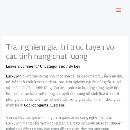
Skip
to
content
Trai nghiem giai tri truc tuyen voi
cac tinh nang chat luong
Leave a Comment
/
Uncategorized
/ By
keli
Luckywin
được xây dựng như một nhà cái cá cược trực tuyến hiện đại,
nổi bật nhờ chất lượng dịch vụ cao, trải nghiệm người dùng tối ưu và
vận hành ổn định. Nền tảng đầu tư mạnh vào hạ tầng công nghệ tiên
tiến, đảm bảo bảo mật thông tin tuyệt đối, cùng hệ sinh thái trò chơi
phong phú và cơ chế nạp rút siêu tốc, xử lý giao dịch nhanh chóng và
minh bạch
Copilot Agents Australia
.
Với sự kết hợp giữa kinh nghiệm quốc tế và công nghệ hiện đại,
Luckywin mang đến một không gian giải trí trực tuyến an toàn, chuyên
nghiệp và đáng tin cậy cho cộng đồng người chơi tại Việt Nam.