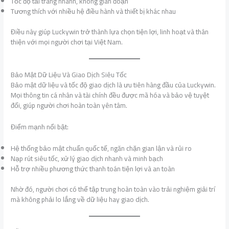
Tốc độ tải trang nhanh, không gián đoạn
Tương thích với nhiều hệ điều hành và thiết bị khác nhau
Điều này giúp Luckywin trở thành lựa chọn tiện lợi, linh hoạt và thân
thiện với mọi người chơi tại Việt Nam.
Bảo Mật Dữ Liệu Và Giao Dịch Siêu Tốc
Bảo mật dữ liệu và tốc độ giao dịch là ưu tiên hàng đầu của Luckywin.
Mọi thông tin cá nhân và tài chính đều được mã hóa và bảo vệ tuyệt
đối, giúp người chơi hoàn toàn yên tâm.
Điểm mạnh nổi bật:
Hệ thống bảo mật chuẩn quốc tế, ngăn chặn gian lận và rủi ro
Nạp rút siêu tốc, xử lý giao dịch nhanh và minh bạch
Hỗ trợ nhiều phương thức thanh toán tiện lợi và an toàn
Nhờ đó, người chơi có thể tập trung hoàn toàn vào trải nghiệm giải trí
mà không phải lo lắng về dữ liệu hay giao dịch.