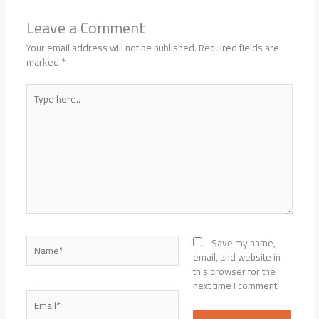
Leave a Comment
Your email address will not be published.
Required fields are
marked
*
Type
here..
Name*
Save my name,
email, and website in
this browser for the
next time I comment.
Email*