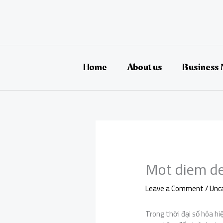
Skip
to
content
Home
About us
Business
Mot diem de
Leave a Comment
/
Unc
Trong thời đại số hóa hi