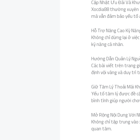
Cập Nhật Ưu Đãi Và Khu
Xocdia88 thường xuyên c
mà vẫn đảm bảo yếu tố a
Hỗ Trợ Nâng Cao Kỹ Năn
Không chỉ dừng lại ở việ
kỹ năng cá nhân.
Hướng Dẫn Quản Lý Ngu
Các bài viết trên trang 
định vội vàng và duy trì t
Giữ Tâm Lý Thoải Mái K
Yếu tố tâm lý được đề c
bình tĩnh giúp người chơ
Mở Rộng Nội Dung Với 
Không chỉ tập trung vào
quan tâm.