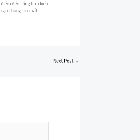
h điểm đến tổng hợp kiến
p cận thông tin chất
Next Post
→