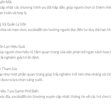
yến Mãi
ập nhật các chương trình ưu đãi hấp dẫn, giúp người chơi có thêm nhi
n toàn và hợp lý.
g Và Quản Lý Vốn
c chia sẻ mẹo chơi, xocdia88 còn hướng người đọc đến tư duy dài hạn t
ồn Lực Hiệu Quả
giúp người chơi hiểu rõ tầm quan trọng của việc phân bổ ngân sách hợp 
rải nghiệm giải trí ổn định.
hi Tham Gia
ập như một phần quan trọng giúp trải nghiệm trở nên nhẹ nhàng và tích
i đưa ra lựa chọn sáng suốt.
Nhiều Tựa Game Phổ Biến
 xóc đĩa, xocdia88 còn thường xuyên cập nhật thông tin về các trò chơ