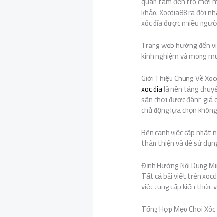
quan tâm đến trò chơi m
khảo. Xocdia88 ra đời n
xóc đĩa được nhiều ngườ
Trang web hướng đến việc
kinh nghiệm và mong mu
Giới Thiệu Chung Về Xoc
xoc dia
là nền tảng chuyê
sân chơi được đánh giá c
chủ động lựa chọn không 
Bên cạnh việc cập nhật 
thân thiện và dễ sử dụn
Định Hướng Nội Dung Mi
Tất cả bài viết trên xoc
việc cung cấp kiến thức 
Tổng Hợp Mẹo Chơi Xóc 