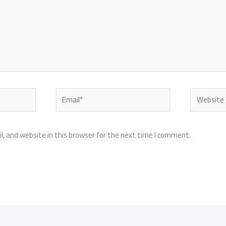
Email*
Website
, and website in this browser for the next time I comment.