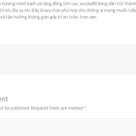
ịnh hướng minh bạch và cộng đồng tích cực, xocdia88 đang dần trở thàn
 trí xóc đĩa uy tín. Đây là lựa chọn phù hợp cho những ai mong muốn tiế
và tận hưởng không gian giải trí an toàn, trọn vẹn.
ent
ot be published.
Required fields are marked
*