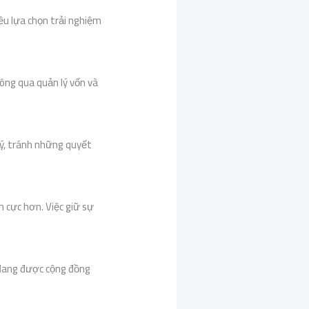
ều lựa chọn trải nghiệm
hông qua quản lý vốn và
lý, tránh những quyết
 cực hơn. Việc giữ sự
i đang được cộng đồng