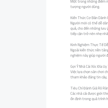
Một trong những điểm mạ
tượng người dùng.
Kiến Thức Cơ Bản Dành 
Người mới có thể dễ dàn
quả, cho đến những lưu ý
tiếp cận trở nên nhẹ nh
Kinh Nghiệm Thực Tế D
Ngoài kiến thức nền tản
nghiệm này giúp người đọ
Gợi Ý Nhà Cái Xóc Đĩa Uy
Việc lựa chọn sân chơi 
tham khảo đáng tin cậy, 
Tiêu Chí Đánh Giá Rõ Rà
Các nhà cái được giới th
ổn định trong quá trình