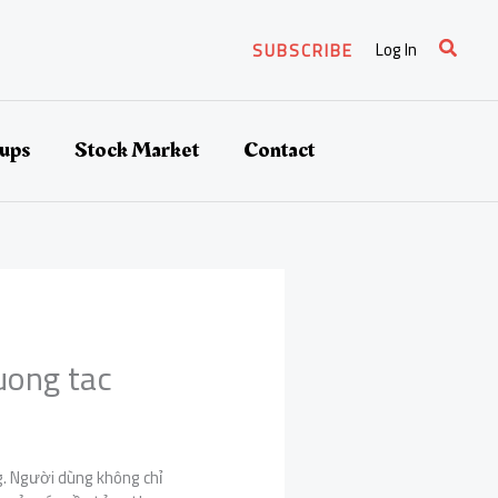
Search
Log In
SUBSCRIBE
tups
Stock Market
Contact
uong tac
ng. Người dùng không chỉ