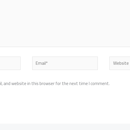
Email*
Website
, and website in this browser for the next time I comment.