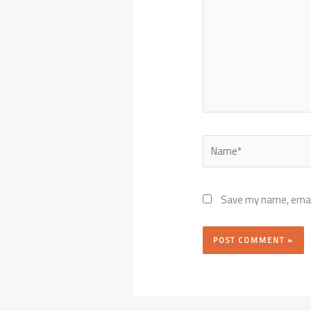
Name*
Save my name, email