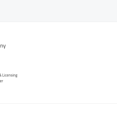
ny
& Licensing
er