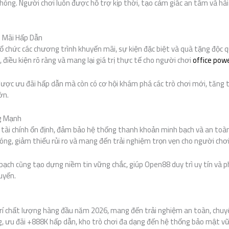
óng. Người chơi luôn được hỗ trợ kịp thời, tạo cảm giác an tâm và hài 
n Mãi Hấp Dẫn
chức các chương trình khuyến mãi, sự kiện đặc biệt và quà tặng độc q
 điều kiện rõ ràng và mang lại giá trị thực tế cho người chơi
office pow
được ưu đãi hấp dẫn mà còn có cơ hội khám phá các trò chơi mới, tăng tr
ớn.
g Mạnh
tài chính ổn định, đảm bảo hệ thống thanh khoản minh bạch và an toàn
óng, giảm thiểu rủi ro và mang đến trải nghiệm trọn vẹn cho người chơi
bạch cũng tạo dựng niềm tin vững chắc, giúp Open88 duy trì uy tín và 
tuyến.
 trí chất lượng hàng đầu năm 2026, mang đến trải nghiệm an toàn, chu
g, ưu đãi +888K hấp dẫn, kho trò chơi đa dạng đến hệ thống bảo mật v