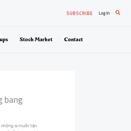
Search
Log In
SUBSCRIBE
tups
Stock Market
Contact
ng bang
o những ai muốn tận