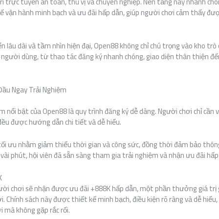
trí trực tuyến an toàn, thú vị và chuyên nghiệp. Nền tảng này nhanh c
chế vận hành minh bạch và ưu đãi hấp dẫn, giúp người chơi cảm thấy 
n lâu dài và tầm nhìn hiện đại, Open88 không chỉ chú trọng vào kho trò
m người dùng, từ thao tác đăng ký nhanh chóng, giao diện thân thiện đ
Đầu Ngay Trải Nghiệm
 nổi bật của Open88 là quy trình đăng ký dễ dàng. Người chơi chỉ cần 
đều được hướng dẫn chi tiết và dễ hiểu.
ối ưu nhằm giảm thiểu thời gian và công sức, đồng thời đảm bảo thôn
 vài phút, hội viên đã sẵn sàng tham gia trải nghiệm và nhận ưu đãi hấp
K
gười chơi sẽ nhận được ưu đãi +888K hấp dẫn, một phần thưởng giá trị 
ợi. Chính sách này được thiết kế minh bạch, điều kiện rõ ràng và dễ hiểu
i mà không gặp rắc rối.