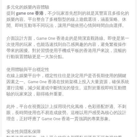
多元化的娛樂內容體驗
提到
game one 香港
，不少玩家首先想到的就是其豐富且多樣化的
娛樂內容。平台整合了多種類型的線上遊戲選項，涵蓋策略、休
閒、即時互動等不同玩法，讓用戶能依照心情與時間自由選擇。
介面設計方面，Game One 香港走的是簡潔直觀路線。即使是第一
次使用的玩家，也能迅速找到自己感興趣的內容，避免繁複操作
帶來的困擾。對於習慣使用手機或平板的香港用戶來說，流暢的
行動裝置體驗更是一大加分點。
使用體驗與平台穩定性
在線上娛樂平台中，穩定性往往是決定用戶是否長期使用的關鍵
因素之一。Game One 香港在技術架構上投入大量資源，確保系統
運行流暢，減少延遲或中斷情況的發生。這對於重視即時互動體
驗的玩家來說，顯得格外重要。
此外，平台在視覺設計上採用現代化風格，色彩搭配舒適、不刺
眼，長時間使用也不易造成疲勞。這種以用戶感受為核心的設計
理念，正好呼應了 Game One 香港一貫強調的專業形象。
安全性與隱私保障