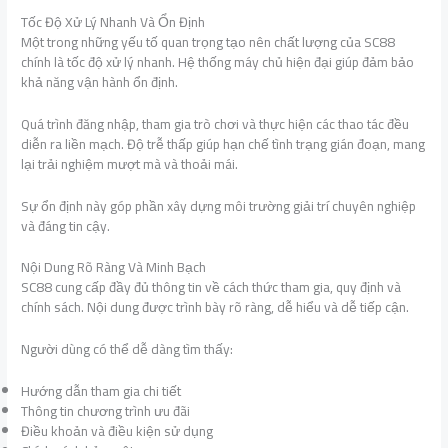
Tốc Độ Xử Lý Nhanh Và Ổn Định
Một trong những yếu tố quan trọng tạo nên chất lượng của SC88
chính là tốc độ xử lý nhanh. Hệ thống máy chủ hiện đại giúp đảm bảo
khả năng vận hành ổn định.
Quá trình đăng nhập, tham gia trò chơi và thực hiện các thao tác đều
diễn ra liền mạch. Độ trễ thấp giúp hạn chế tình trạng gián đoạn, mang
lại trải nghiệm mượt mà và thoải mái.
Sự ổn định này góp phần xây dựng môi trường giải trí chuyên nghiệp
và đáng tin cậy.
Nội Dung Rõ Ràng Và Minh Bạch
SC88 cung cấp đầy đủ thông tin về cách thức tham gia, quy định và
chính sách. Nội dung được trình bày rõ ràng, dễ hiểu và dễ tiếp cận.
Người dùng có thể dễ dàng tìm thấy:
Hướng dẫn tham gia chi tiết
Thông tin chương trình ưu đãi
Điều khoản và điều kiện sử dụng