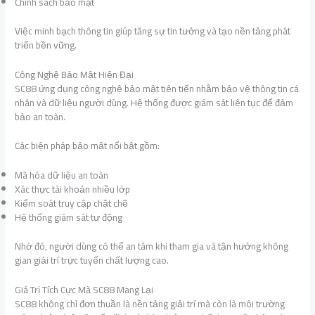
Chính sách bảo mật
Việc minh bạch thông tin giúp tăng sự tin tưởng và tạo nền tảng phát
triển bền vững.
Công Nghệ Bảo Mật Hiện Đại
SC88 ứng dụng công nghệ bảo mật tiên tiến nhằm bảo vệ thông tin cá
nhân và dữ liệu người dùng. Hệ thống được giám sát liên tục để đảm
bảo an toàn.
Các biện pháp bảo mật nổi bật gồm:
Mã hóa dữ liệu an toàn
Xác thực tài khoản nhiều lớp
Kiểm soát truy cập chặt chẽ
Hệ thống giám sát tự động
Nhờ đó, người dùng có thể an tâm khi tham gia và tận hưởng không
gian giải trí trực tuyến chất lượng cao.
Giá Trị Tích Cực Mà SC88 Mang Lại
SC88 không chỉ đơn thuần là nền tảng giải trí mà còn là môi trường