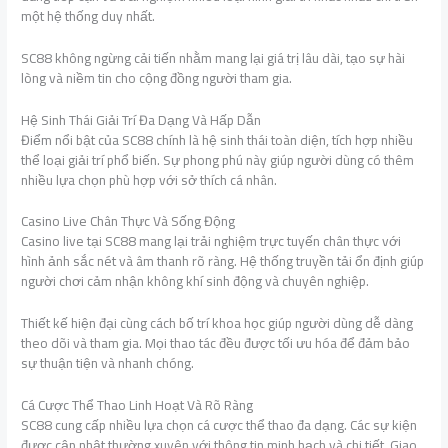
một hệ thống duy nhất.
SC88 không ngừng cải tiến nhằm mang lại giá trị lâu dài, tạo sự hài
lòng và niềm tin cho cộng đồng người tham gia.
Hệ Sinh Thái Giải Trí Đa Dạng Và Hấp Dẫn
Điểm nổi bật của SC88 chính là hệ sinh thái toàn diện, tích hợp nhiều
thể loại giải trí phổ biến. Sự phong phú này giúp người dùng có thêm
nhiều lựa chọn phù hợp với sở thích cá nhân.
Casino Live Chân Thực Và Sống Động
Casino live tại SC88 mang lại trải nghiệm trực tuyến chân thực với
hình ảnh sắc nét và âm thanh rõ ràng. Hệ thống truyền tải ổn định giúp
người chơi cảm nhận không khí sinh động và chuyên nghiệp.
Thiết kế hiện đại cùng cách bố trí khoa học giúp người dùng dễ dàng
theo dõi và tham gia. Mọi thao tác đều được tối ưu hóa để đảm bảo
sự thuận tiện và nhanh chóng.
Cá Cược Thể Thao Linh Hoạt Và Rõ Ràng
SC88 cung cấp nhiều lựa chọn cá cược thể thao đa dạng. Các sự kiện
được cập nhật thường xuyên với thông tin minh bạch và chi tiết. Giao