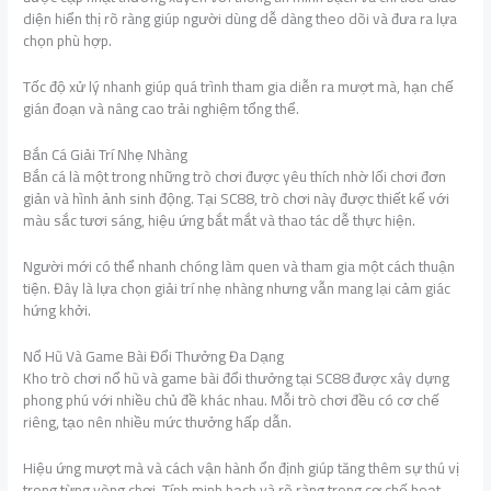
diện hiển thị rõ ràng giúp người dùng dễ dàng theo dõi và đưa ra lựa
chọn phù hợp.
Tốc độ xử lý nhanh giúp quá trình tham gia diễn ra mượt mà, hạn chế
gián đoạn và nâng cao trải nghiệm tổng thể.
Bắn Cá Giải Trí Nhẹ Nhàng
Bắn cá là một trong những trò chơi được yêu thích nhờ lối chơi đơn
giản và hình ảnh sinh động. Tại SC88, trò chơi này được thiết kế với
màu sắc tươi sáng, hiệu ứng bắt mắt và thao tác dễ thực hiện.
Người mới có thể nhanh chóng làm quen và tham gia một cách thuận
tiện. Đây là lựa chọn giải trí nhẹ nhàng nhưng vẫn mang lại cảm giác
hứng khởi.
Nổ Hũ Và Game Bài Đổi Thưởng Đa Dạng
Kho trò chơi nổ hũ và game bài đổi thưởng tại SC88 được xây dựng
phong phú với nhiều chủ đề khác nhau. Mỗi trò chơi đều có cơ chế
riêng, tạo nên nhiều mức thưởng hấp dẫn.
Hiệu ứng mượt mà và cách vận hành ổn định giúp tăng thêm sự thú vị
trong từng vòng chơi. Tính minh bạch và rõ ràng trong cơ chế hoạt